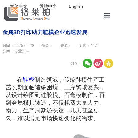
简体中文
繁體中文
English
|
|
金属3D打印助力鞋模企业迅速发展
首页
时间 ：2025-02-28
作者 ：
来源：
浏览 ：
417
分类 ：专业知识
关于我们
分享：
在
鞋模
制造领域，传统鞋模生产工
解决方案
艺长期面临诸多困境。工序繁琐复杂，
从设计绘图到硅胶模、石膏模制作，再
到金属模具铸造，不仅耗费大量人力、
产品中心
物力，生产周期还长达十几天甚至更
久，难以满足市场快速变化的需求。
boya3D打印义齿