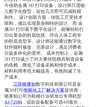
今借助
金属
3D 打印设备，设计师只需输
入数字化模型，短短几天即可完成鞋模
制作。 设计创新方面，传统工艺受技术
限制，难以实现复杂独特的设计。而
金
属
3D 打印基于数字化设计，能够轻松
打
印
出复杂的鞋底纹路、符合人体工程学
的鞋
底
造型等。设计师还能通过数字化
软件随时修改、完善设计，满足消费者
日益多样化的需求。
成本控制上，
金属
3D 打印减少了对大量传统模具制造设备
的依赖，降低了设备采购和维护成本，
材料利用率也大幅提高，有效削减了生
产成本。
江苏
铬莱铂
数字科技有限公司是金
属
3D打印
智能化工厂
解决方案
提供商，
铬莱铂公司为鞋模行业研发出专用机型
AJ-720M
，该款设备配备可选4/8激光，