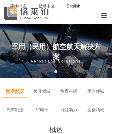
简体中文
繁體中文
English
|
|
首页
军用（民用）航空航天解决方
案
关于我们
Aerospace Solutions
解决方案
航空航天
模具领域
教育科研
医疗领域
产品中心
汽车制造
3C电子
能源动力
文创领域
概述
boya3D打印义齿